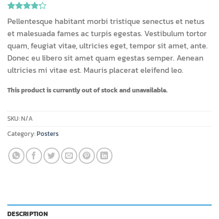
Rated
6
Pellentesque habitant morbi tristique senectus et netus
4.17
out
et malesuada fames ac turpis egestas. Vestibulum tortor
of 5
based on
quam, feugiat vitae, ultricies eget, tempor sit amet, ante.
customer
Donec eu libero sit amet quam egestas semper. Aenean
ratings
ultricies mi vitae est. Mauris placerat eleifend leo.
This product is currently out of stock and unavailable.
SKU:
N/A
Category:
Posters
DESCRIPTION