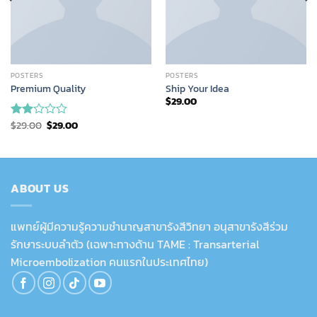
POSTERS
POSTERS
Premium Quality
Ship Your Idea
$
29.00
Original
Current
$
29.00
$
29.00
Rated
price
price
2.00
was:
is:
out
$29.00.
$29.00.
of 5
ABOUT US
แพทย์ผู้มีความรู้ความชำนาญสาขารังสีวิทยา อนุสาขารังสีร่วม
รักษาระบบลำตัว (เฉพาะทางด้าน TAME : Transarterial
Microembolization คนแรกในประเทศไทย)