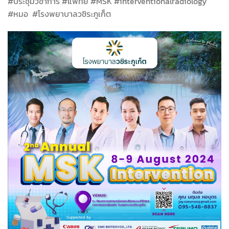
#ประชุมวิชาการ #แพทย์ #MSK #interventionalradiology
#หมอ #โรงพยาบาลวชิระภูเก็ต