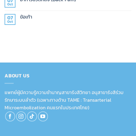
07
Oct
ข้อเท้า
07
Oct
ABOUT US
แพทย์ผู้มีความรู้ความชำนาญสาขารังสีวิทยา อนุสาขารังสีร่วม
รักษาระบบลำตัว (เฉพาะทางด้าน TAME : Transarterial
Microembolization คนแรกในประเทศไทย)